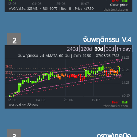
2
จับพฤติกรรม V.4
240d
120d
60d
30d
In day
3
กราฟเทคนิค