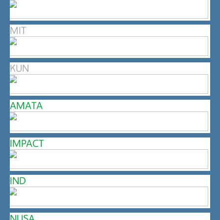
MIT
KUN
AMATA
IMPACT
IND
NUSA