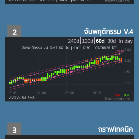
2
จับพฤติกรรม V.4
240d
120d
60d
30d
In day
3
กราฟเทคนิค