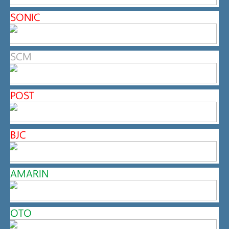
SONIC
SCM
POST
BJC
AMARIN
OTO