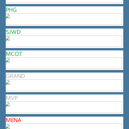
PHG
SJWD
MCOT
GRAND
MVP
MENA