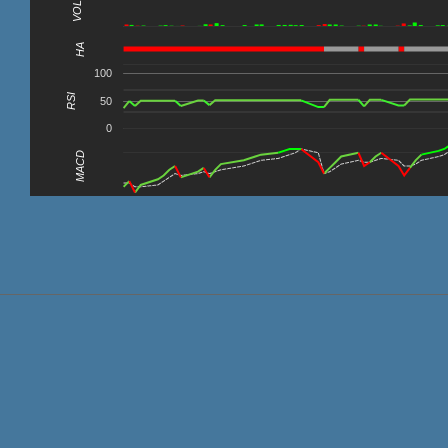
VOL
0
HA
100
RSI
50
0
MACD