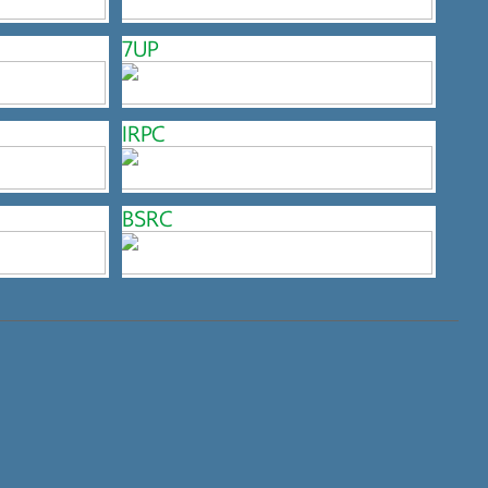
7UP
IRPC
BSRC