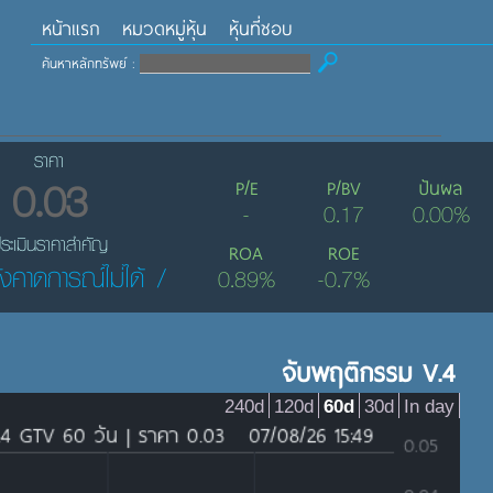
หน้าแรก
หมวดหมู่หุ้น
หุ้นที่ชอบ
ค้นหาหลักทรัพย์ :
ราคา
0.03
P/E
P/BV
ปันผล
-
0.17
0.00%
ระเมินราคาสำคัญ
ROA
ROE
ังคาดการณ์ไม่ได้ /
0.89%
-0.7%
จับพฤติกรรม V.4
240d
120d
60d
30d
In day