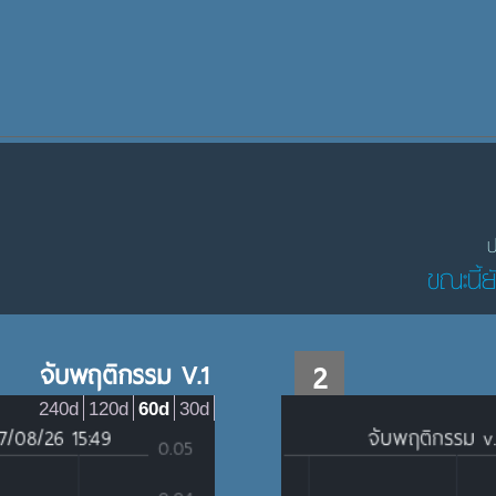
ป
ขณะนี้ย
จับพฤติกรรม V.1
2
240d
120d
60d
30d