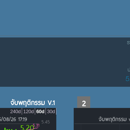
ร
ป
5
จับพฤติกรรม V.1
2
240d
120d
60d
30d