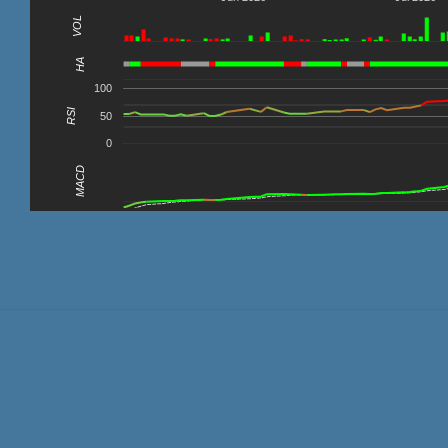
VOL
0
HA
100
RSI
50
0
MACD