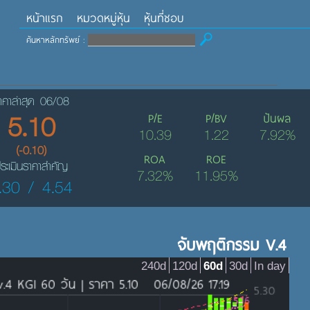
หน้าแรก
หมวดหมู่หุ้น
หุ้นที่ชอบ
ค้นหาหลักทรัพย์ :
าคาล่าสุด 06/08
5.10
P/E
P/BV
ปันผล
10.39
1.22
7.92%
(-0.10)
ROA
ROE
ระเมินราคาสำคัญ
7.32%
11.95%
.30 / 4.54
จับพฤติกรรม V.4
240d
120d
60d
30d
In day