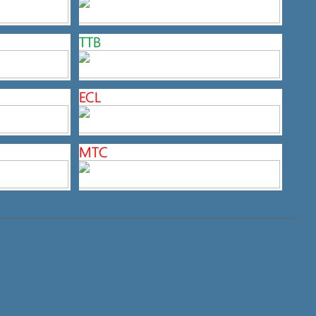
TTB
ECL
MTC