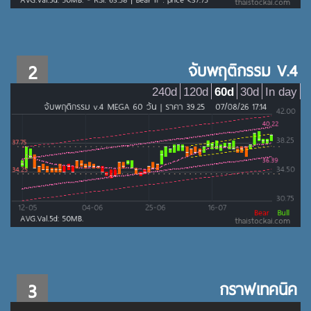
2
จับพฤติกรรม V.4
240d
120d
60d
30d
In day
3
กราฟเทคนิค