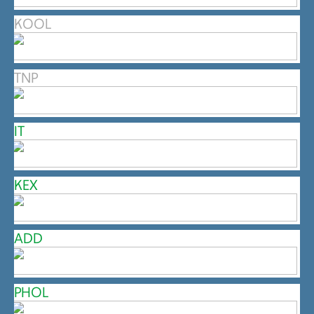
KOOL
TNP
IT
KEX
ADD
PHOL