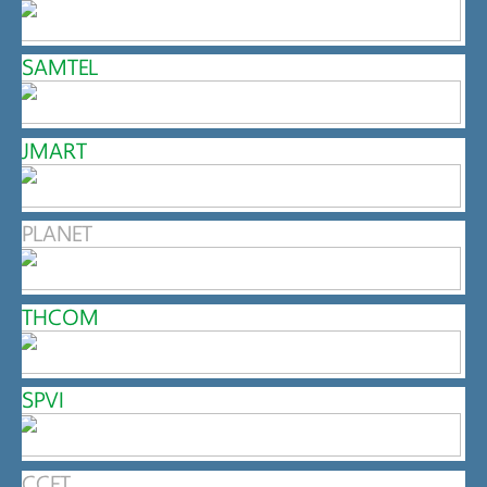
SAMTEL
JMART
PLANET
THCOM
SPVI
CCET