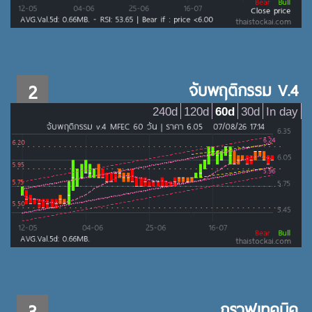
2
จับพฤติกรรม V.4
240d
120d
60d
30d
In day
3
กราฟเทคนิค