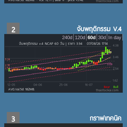
2
จับพฤติกรรม V.4
240d
120d
60d
30d
In day
3
กราฟเทคนิค