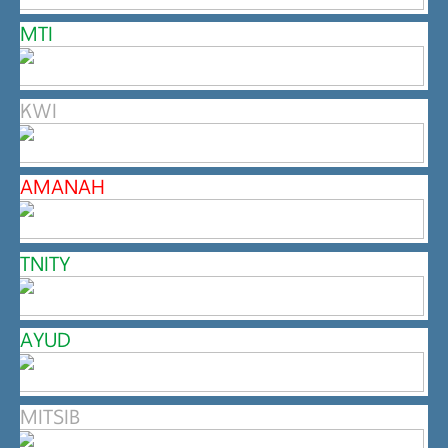
MTI
KWI
AMANAH
TNITY
AYUD
MITSIB