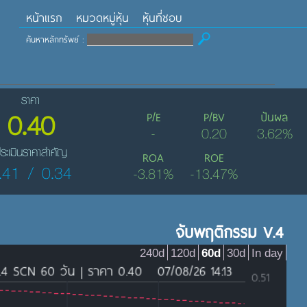
หน้าแรก
หมวดหมู่หุ้น
หุ้นที่ชอบ
ค้นหาหลักทรัพย์ :
ราคา
0.40
P/E
P/BV
ปันผล
-
0.20
3.62%
ระเมินราคาสำคัญ
ROA
ROE
.41 / 0.34
-3.81%
-13.47%
จับพฤติกรรม V.4
240d
120d
60d
30d
In day