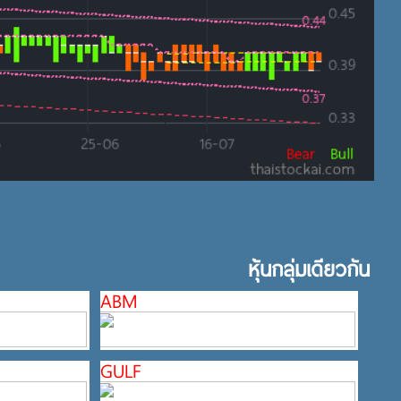
หุ้นกลุ่มเดียวกัน
ABM
GULF