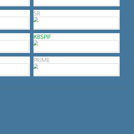
SR
KBSPIF
PRIME