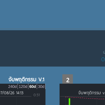
ป
0
จับพฤติกรรม V.1
2
240d
120d
60d
30d