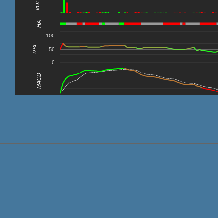
VOL
0
HA
100
RSI
50
0
MACD