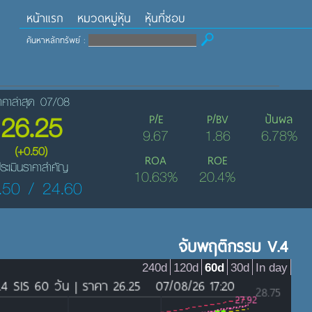
หน้าแรก
หมวดหมู่หุ้น
หุ้นที่ชอบ
ค้นหาหลักทรัพย์ :
าคาล่าสุด 07/08
26.25
P/E
P/BV
ปันผล
9.67
1.86
6.78%
(+0.50)
ROA
ROE
ระเมินราคาสำคัญ
10.63%
20.4%
.50 / 24.60
จับพฤติกรรม V.4
240d
120d
60d
30d
In day