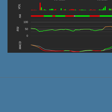
VOL
0
HA
100
RSI
50
0
MACD