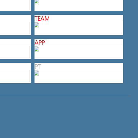
TEAM
APP
PT