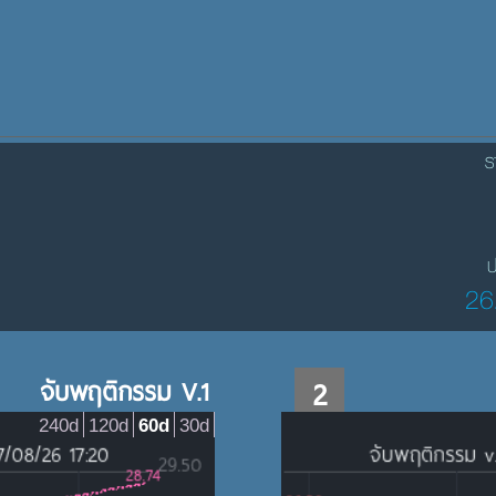
ร
ป
26
จับพฤติกรรม V.1
2
240d
120d
60d
30d