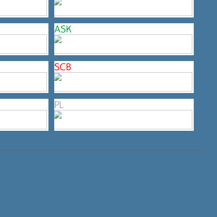
ASK
SCB
PL