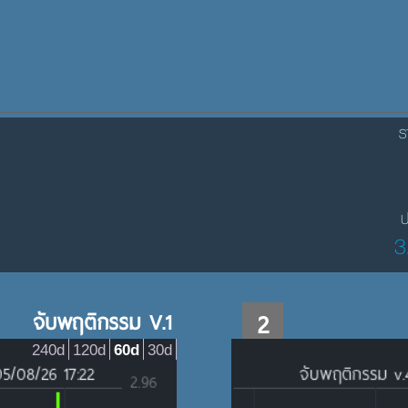
ร
ป
3
จับพฤติกรรม V.1
2
240d
120d
60d
30d