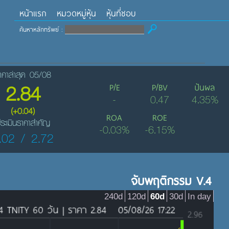
หน้าแรก
หมวดหมู่หุ้น
หุ้นที่ชอบ
ค้นหาหลักทรัพย์ :
าคาล่าสุด 05/08
2.84
P/E
P/BV
ปันผล
-
0.47
4.35%
(+0.04)
ROA
ROE
ระเมินราคาสำคัญ
-0.03%
-6.15%
.02 / 2.72
จับพฤติกรรม V.4
240d
120d
60d
30d
In day