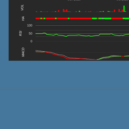
VOL
0
HA
100
RSI
50
0
MACD