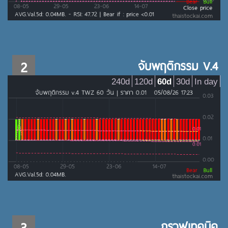
2
จับพฤติกรรม V.4
240d
120d
60d
30d
In day
3
กราฟเทคนิค