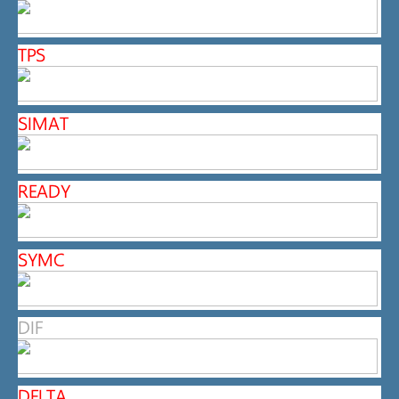
TPS
SIMAT
READY
SYMC
DIF
DELTA