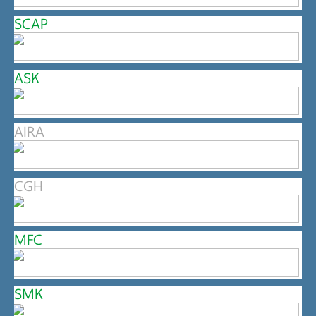
SCAP
ASK
AIRA
CGH
MFC
SMK