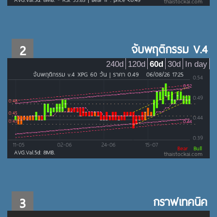
2
จับพฤติกรรม V.4
240d
120d
60d
30d
In day
3
กราฟเทคนิค