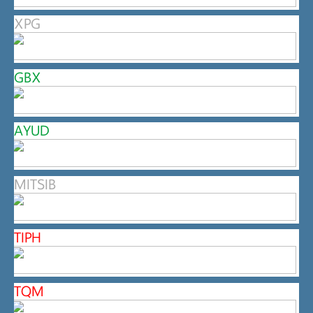
XPG
GBX
AYUD
MITSIB
TIPH
TQM