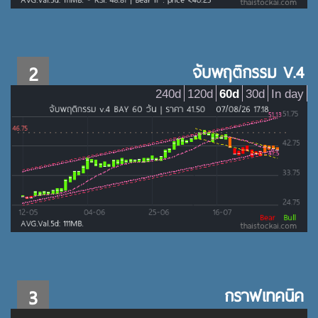
2
จับพฤติกรรม V.4
240d
120d
60d
30d
In day
3
กราฟเทคนิค