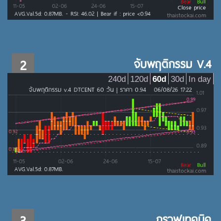
2
จับพฤติกรรม V.4
240d
120d
60d
30d
In day
3
กราฟเทคนิค