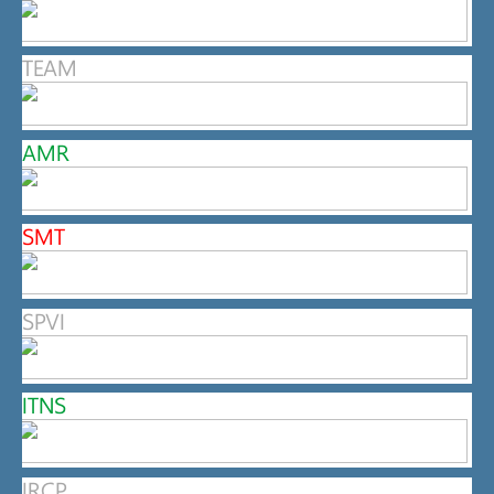
TEAM
AMR
SMT
SPVI
ITNS
IRCP