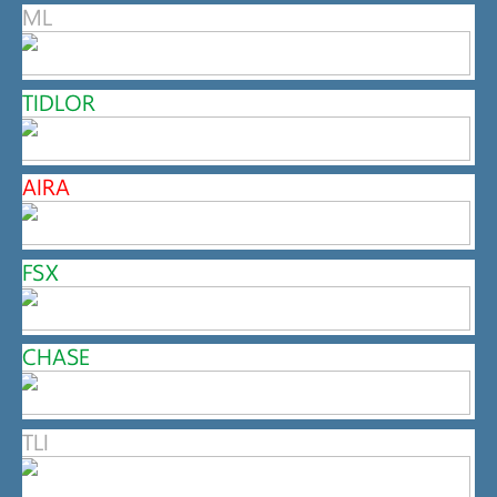
ML
TIDLOR
AIRA
FSX
CHASE
TLI