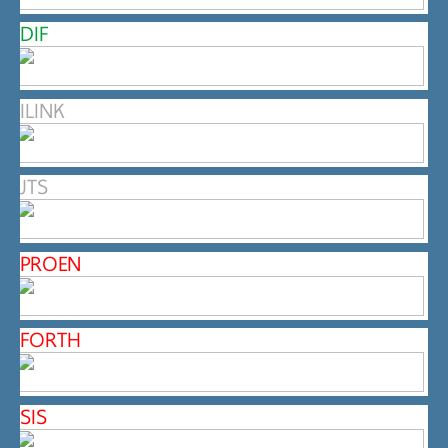
DIF
ILINK
JTS
PROEN
FORTH
SIS