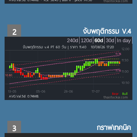
2
จับพฤติกรรม V.4
240d
120d
60d
30d
In day
3
กราฟเทคนิค