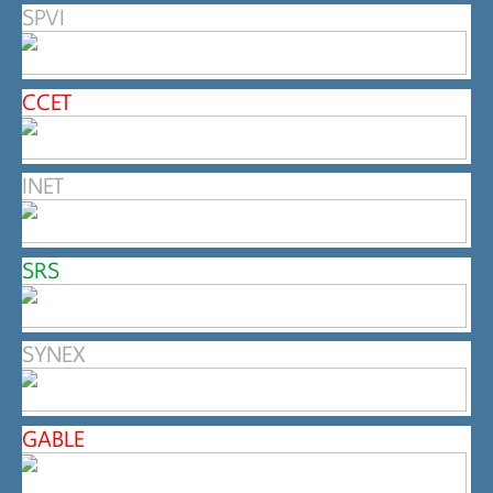
SPVI
CCET
INET
SRS
SYNEX
GABLE