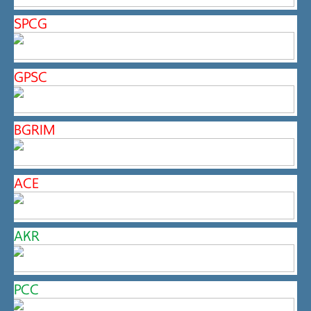
SPCG
GPSC
BGRIM
ACE
AKR
PCC