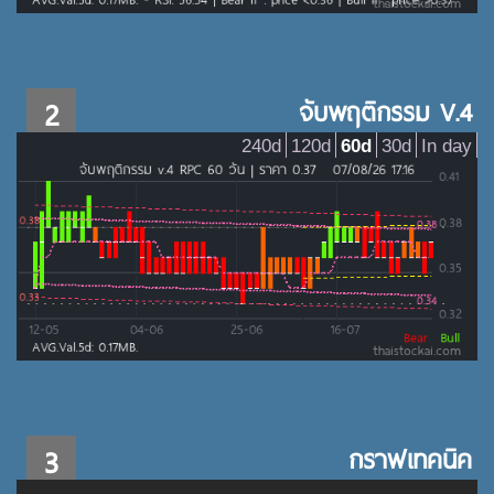
2
จับพฤติกรรม V.4
240d
120d
60d
30d
In day
3
กราฟเทคนิค