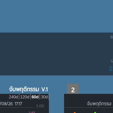
ร
ป
2
จับพฤติกรรม V.1
2
240d
120d
60d
30d