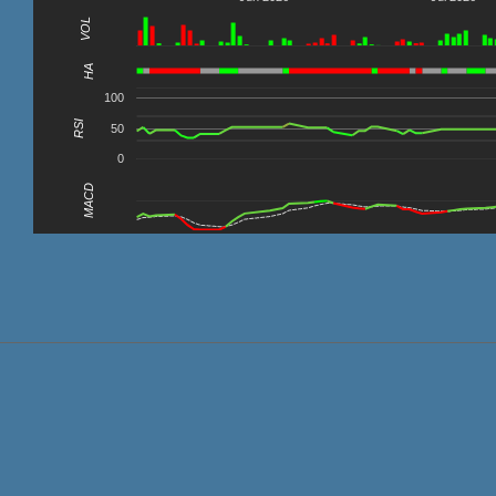
VOL
0
HA
100
RSI
50
0
MACD