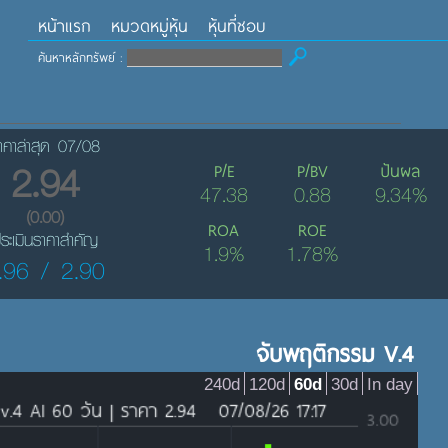
หน้าแรก
หมวดหมู่หุ้น
หุ้นที่ชอบ
ค้นหาหลักทรัพย์ :
าคาล่าสุด 07/08
2.94
P/E
P/BV
ปันผล
47.38
0.88
9.34%
(0.00)
ROA
ROE
ระเมินราคาสำคัญ
1.9%
1.78%
.96 / 2.90
จับพฤติกรรม V.4
240d
120d
60d
30d
In day