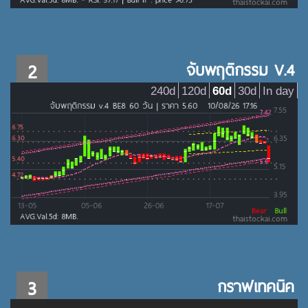
2
จับพฤติกรรม V.4
240d
120d
60d
30d
In day
3
กราฟเทคนิค