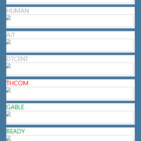
HUMAN
AIT
DTCENT
THCOM
GABLE
READY