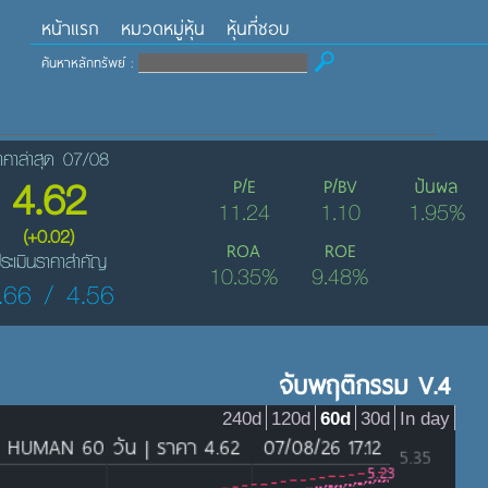
หน้าแรก
หมวดหมู่หุ้น
หุ้นที่ชอบ
ค้นหาหลักทรัพย์ :
าคาล่าสุด 07/08
4.62
P/E
P/BV
ปันผล
11.24
1.10
1.95%
(+0.02)
ROA
ROE
ระเมินราคาสำคัญ
10.35%
9.48%
.66 / 4.56
จับพฤติกรรม V.4
240d
120d
60d
30d
In day