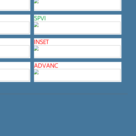
SPVI
INSET
ADVANC