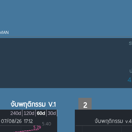
MAN
ร
ป
4
จับพฤติกรรม V.1
2
240d
120d
60d
30d