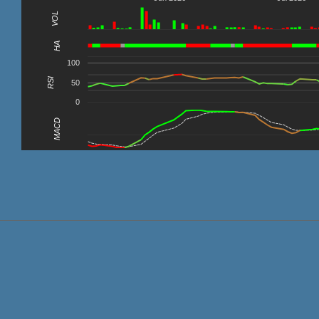
VOL
0
HA
100
RSI
50
0
MACD